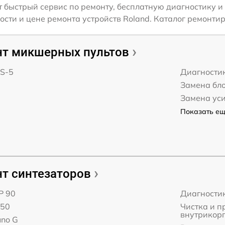
 быстрый сервис по ремонту, бесплатную диагностику и
ти и цене ремонта устройств Roland. Каталог ремонтир
т микшерных пультов
HS-5
Диагности
Замена бл
Замена ус
Показать ещё
т синтезаторов
P 90
Диагности
D50
Чистка и 
внутрикор
uno G