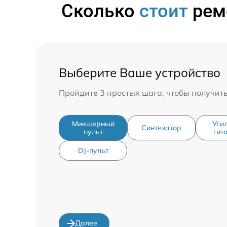
Сколько
стоит
ремо
Выберите Ваше устройство
Пройдите 3 простых шага, чтобы получит
Микшерный
Уси
Синтезатор
пульт
гит
DJ-пульт
Далее