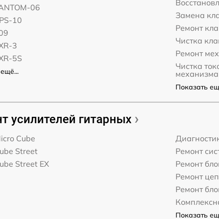
Восстановл
FANTOM-06
Замена кл
XPS-10
Ремонт кл
09
Чистка кл
EXR-3
Ремонт ме
EXR-5S
Чистка то
ещё...
механизма
Показать ещё
т усилителей гитарных
icro Cube
Диагности
ube Street
Ремонт сис
ube Street EX
Ремонт бл
Ремонт це
Ремонт бло
Комплексн
Показать ещё