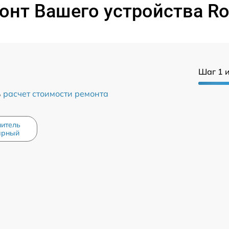
нт Вашего устройства Rol
Шаг 1 и
ь
расчет стоимости ремонта
литель
арный