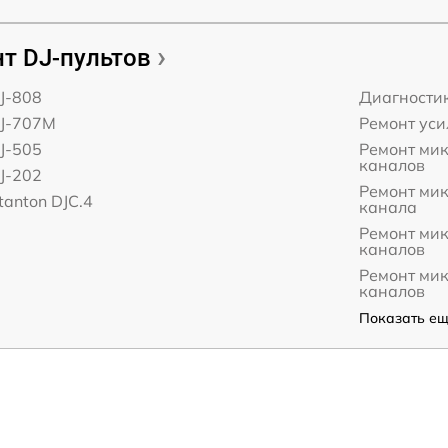
т DJ-пультов
J-808
Диагности
DJ-707M
Ремонт уси
J-505
Ремонт мик
каналов
J-202
Ремонт ми
tanton DJC.4
канала
Ремонт ми
каналов
Ремонт ми
каналов
Показать ещё