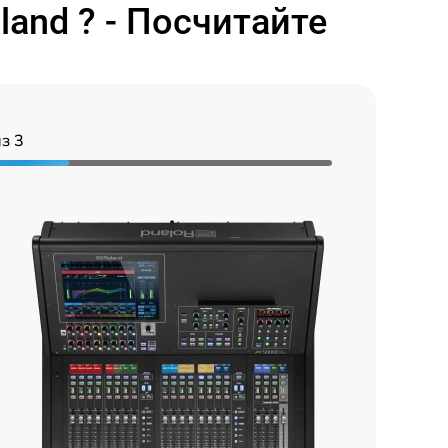
and ? - Посчитайте
з 3