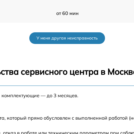
от 60 мин
от 60 мин
У меня другая неисправность
от 60 мин
от 60 мин
ства сервисного центра в Москв
от 60 мин
а
е комплектующие — до 3 месяцев.
от 60 мин
а
от 60 мин
та, который прямо обусловлен с выполненной работой (н
от 60 мин
 отказ в работе или техническим параметрам при собл