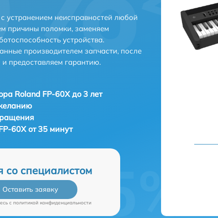
 с устранением неисправностей любой
ем причины поломки, заменяем
ботоспособность устройства.
анные производителем запчасти, после
 и предоставляем гарантию.
ора Roland FP-60X до 3 лет
 желанию
бращения
FP-60X от 35 минут
я со специалистом
Оставить заявку
есь c
политикой конфиденциальности