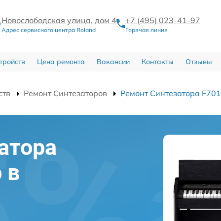
Новослободская улица, дом 4
+7 (495) 023-41-97
Адрес сервисного центра Roland
Горячая линия
тройств
Цена ремонта
Вакансии
Контакты
Отзывы
ств
Ремонт Синтезаторов
Ремонт Синтезатора F70
атора
 в