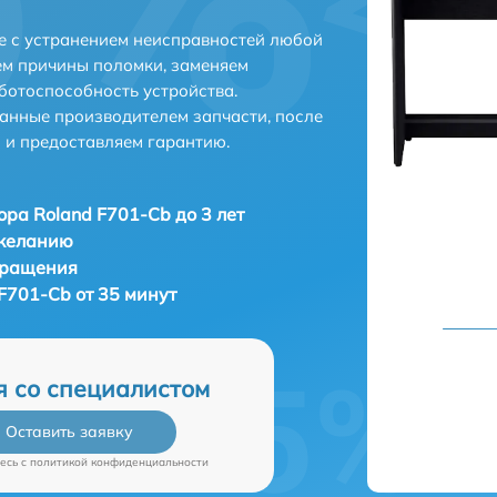
е с устранением неисправностей любой
ем причины поломки, заменяем
ботоспособность устройства.
анные производителем запчасти, после
 и предоставляем гарантию.
ора Roland F701-Cb до 3 лет
 желанию
бращения
F701-Cb от 35 минут
я со специалистом
Оставить заявку
есь c
политикой конфиденциальности