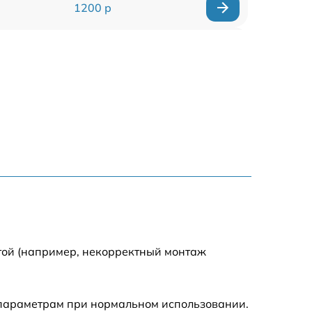
1200 р
1000 р
1500 р
1500 р
2500 р
1200 р
1000 р
той (например, некорректный монтаж
1200 р
 параметрам при нормальном использовании.