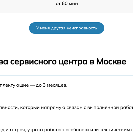
от 60 мин
-
от 60 мин
У меня другая неисправность
от 60 мин
от 60 мин
ва сервисного центра в Москве
от 60 мин
а
мплектующие — до 3 месяцев.
от 60 мин
а
от 60 мин
авности, который напрямую связан с выполненной рабо
от 60 мин
 из строя, утрата работоспособности или техническим