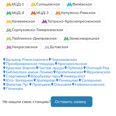
МЦД-1
Солнцевская
Филёвская
МЦД-4
МЦД-3
Калужско-Рижская
Калининская
Таганско-Краснопресненская
Серпуховско-Тимирязевская
Люблинско-Дмитровская
Замоскворецкая
Некрасовская
Бутовская
Бульвар Рокоссовского
Черкизовская
Преображенская площадь
Красносельская
Красные Ворота
Чистые пруды
Лубянка
Охотный Ряд
Библиотека имени Ленина
Кропоткинская
Фрунзенская
Спортивная
Воробьёвы горы
Университет
Юго-Западная
Тропарёво
Румянцево
Саларьево
Филатов Луг
Прокшино
Ольховая
Новомосковская
Потапово
Не нашли свою станцию?
Оставить заявку