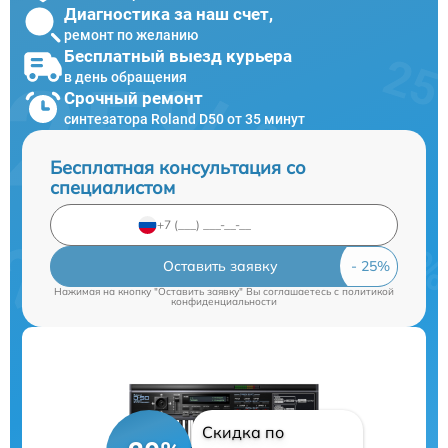
Диагностика за наш счет,
ремонт по желанию
Бесплатный выезд курьера
в день обращения
Срочный ремонт
синтезатора Roland D50 от 35 минут
Бесплатная консультация со
специалистом
Оставить заявку
Нажимая на кнопку "Оставить заявку" Вы соглашаетесь c
политикой
конфиденциальности
Скидка по