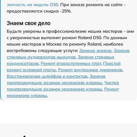
запчасть на модель D50
. При заказе ремонта на сайте -
предоставляется скидка -25%.
Знаем свое дело
Будьте уверены в профессионализме наших мастеров - они
с уверенностью выполнят ремонт Roland D50. По данным
наших мастеров в Москве по ремонту Roland, наиболее
востребованы следующие услуги:
Замена экрана
,
Замена
стоковых аудиовходов-выходов
,
Замена стоковых
конденсаторов
,
Ремонт второстепенных плат
,
Простой
ремонт основной платы
,
Ремонт внутренних динамиков
,
Восстановление шлейфов и контактов
,
Замена
токопроводящих резинок механизма клавиш
,
Чистка
токопроводящих резинок механизма клавиш
,
Ремонт
механизма клавиш
.