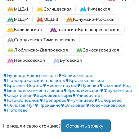
МЦД-1
Солнцевская
Филёвская
МЦД-4
МЦД-3
Калужско-Рижская
Калининская
Таганско-Краснопресненская
Серпуховско-Тимирязевская
Люблинско-Дмитровская
Замоскворецкая
Некрасовская
Бутовская
Бульвар Рокоссовского
Черкизовская
Преображенская площадь
Красносельская
Красные Ворота
Чистые пруды
Лубянка
Охотный Ряд
Библиотека имени Ленина
Кропоткинская
Фрунзенская
Спортивная
Воробьёвы горы
Университет
Юго-Западная
Тропарёво
Румянцево
Саларьево
Филатов Луг
Прокшино
Ольховая
Новомосковская
Потапово
Не нашли свою станцию?
Оставить заявку