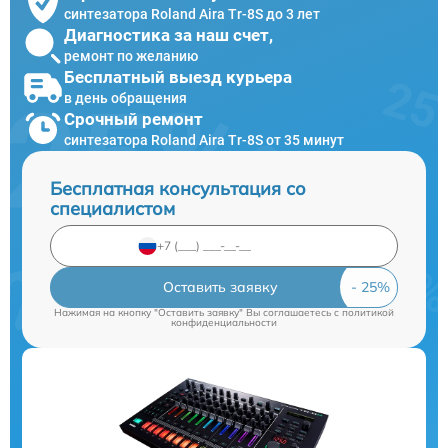
синтезатора Roland Aira Tr-8S до 3 лет
Диагностика за наш счет,
ремонт по желанию
Бесплатный выезд курьера
в день обращения
Срочный ремонт
синтезатора Roland Aira Tr-8S от 35 минут
Бесплатная консультация со
специалистом
Оставить заявку
Нажимая на кнопку "Оставить заявку" Вы соглашаетесь c
политикой
конфиденциальности