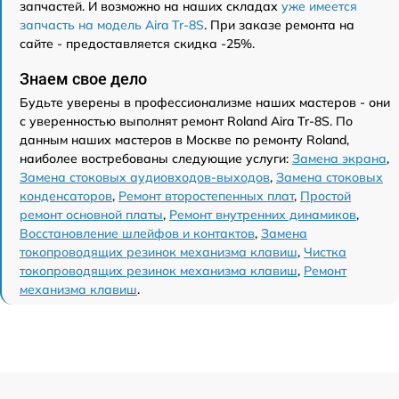
запчастей. И возможно на наших складах
уже имеется
запчасть на модель Aira Tr-8S
. При заказе ремонта на
сайте - предоставляется скидка -25%.
Знаем свое дело
Будьте уверены в профессионализме наших мастеров - они
с уверенностью выполнят ремонт Roland Aira Tr-8S. По
данным наших мастеров в Москве по ремонту Roland,
наиболее востребованы следующие услуги:
Замена экрана
,
Замена стоковых аудиовходов-выходов
,
Замена стоковых
конденсаторов
,
Ремонт второстепенных плат
,
Простой
ремонт основной платы
,
Ремонт внутренних динамиков
,
Восстановление шлейфов и контактов
,
Замена
токопроводящих резинок механизма клавиш
,
Чистка
токопроводящих резинок механизма клавиш
,
Ремонт
механизма клавиш
.