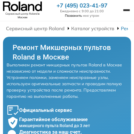
+7 (495) 023-41-97
Ежедневно с 9:00 до 21:00
Сервисный центр Roland
в
Позвонить
мне утром
Москве
Сервисный центр Roland
Каталог устройств
Ремо
Ремонт Микшерных пультов
Roland в Москве
Выполняем ремонт микшерных пультов Roland в Москве
независимо от модели и сложности неисправности.
Устраняем поломки, заменяем неисправные узлы,
используем оригинальные запчасти и проводим полную
проверку устройства после ремонта. Предоставляем
гарантию на выполненные работы.
Официальный сервис
Гарантийное обслуживание
микшерного пульта Roland до 3 лет
Диагностика за наш счет,