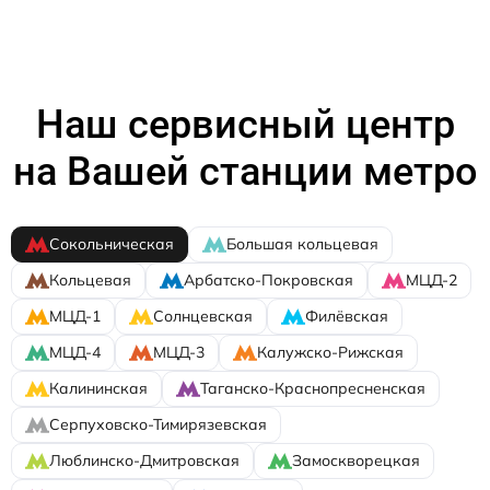
Наш сервисный центр
на Вашей станции метро
Сокольническая
Большая кольцевая
Кольцевая
Арбатско-Покровская
МЦД-2
МЦД-1
Солнцевская
Филёвская
МЦД-4
МЦД-3
Калужско-Рижская
Калининская
Таганско-Краснопресненская
Серпуховско-Тимирязевская
Люблинско-Дмитровская
Замоскворецкая