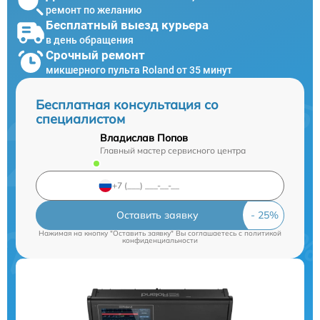
ремонт по желанию
Бесплатный выезд курьера
в день обращения
Срочный ремонт
микшерного пульта Roland от 35 минут
Бесплатная консультация со
специалистом
Владислав Попов
Главный мастер сервисного центра
Оставить заявку
Нажимая на кнопку "Оставить заявку" Вы соглашаетесь c
политикой
конфиденциальности