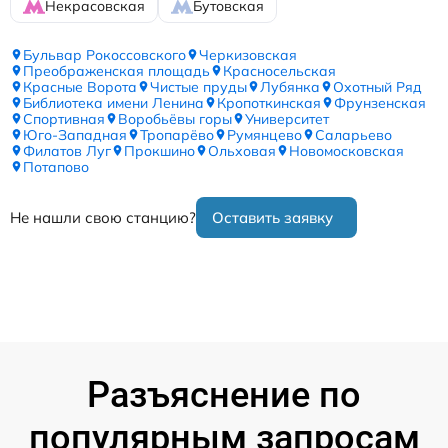
Некрасовская
Бутовская
Бульвар Рокоссовского
Черкизовская
Преображенская площадь
Красносельская
Красные Ворота
Чистые пруды
Лубянка
Охотный Ряд
Библиотека имени Ленина
Кропоткинская
Фрунзенская
Спортивная
Воробьёвы горы
Университет
Юго-Западная
Тропарёво
Румянцево
Саларьево
Филатов Луг
Прокшино
Ольховая
Новомосковская
Потапово
Не нашли свою станцию?
Оставить заявку
Разъяснение по
популярным запросам