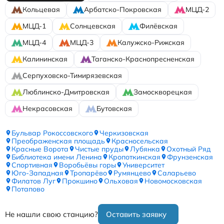
Кольцевая
Арбатско-Покровская
МЦД-2
МЦД-1
Солнцевская
Филёвская
МЦД-4
МЦД-3
Калужско-Рижская
Калининская
Таганско-Краснопресненская
Серпуховско-Тимирязевская
Люблинско-Дмитровская
Замоскворецкая
Некрасовская
Бутовская
Бульвар Рокоссовского
Черкизовская
Преображенская площадь
Красносельская
Красные Ворота
Чистые пруды
Лубянка
Охотный Ряд
Библиотека имени Ленина
Кропоткинская
Фрунзенская
Спортивная
Воробьёвы горы
Университет
Юго-Западная
Тропарёво
Румянцево
Саларьево
Филатов Луг
Прокшино
Ольховая
Новомосковская
Потапово
Не нашли свою станцию?
Оставить заявку