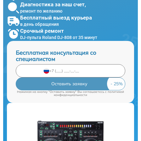
Диагностика за наш счет,
ремонт по желанию
Бесплатный выезд курьера
в день обращения
Срочный ремонт
DJ-пульта Roland DJ-808 от 35 минут
Бесплатная консультация со
специалистом
Оставить заявку
Нажимая на кнопку "Оставить заявку" Вы соглашаетесь c
политикой
конфиденциальности