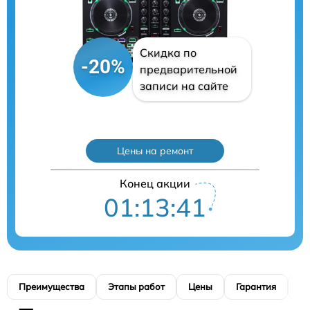
Скидка по
-20%
предварительной
записи на сайте
Цены на ремонт
Конец акции
01:13:40
Преимущества
Этапы работ
Цены
Гарантия
М